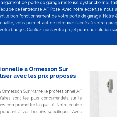
hangement de porte de garage motorisé dysfonctionnel, faites 
 l'équipe de l'entreprise AF Pose. Avec notre expertise, nous
ant le bon fonctionnement de votre porte de garage. Notre équ
qualité, vous permettant de retrouver l'accès à votre gara
votre budget. Confiez-nous votre projet pour une solution sur
tionnelle à Ormesson Sur
liser avec les prix proposés
 à Ormesson Sur Marne, le professionnel AF
faires sont les plus concurrentiels sur le
ans compromettre la qualité. Notre équipe
 répondant à vos besoins spécifiques. Avec