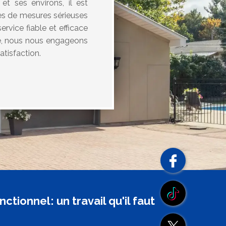
t ses environs, il est
ses de mesures sérieuses
rvice fiable et efficace
se, nous nous engageons
atisfaction.
ionnel: un travail qu'il faut