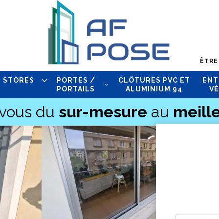
ÊTRE
STORES
PORTES /
CLÔTURES PVC ET
ENT
PORTAILS
ALUMINIUM 94
VÉ
-vous du
sur-mesure
au
meille