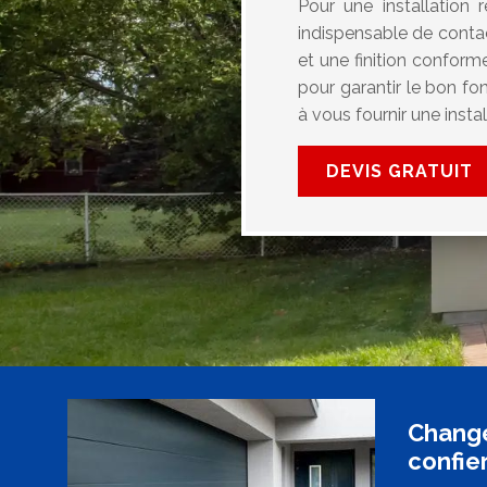
Pour une installation
indispensable de contac
et une finition conform
pour garantir le bon f
à vous fournir une insta
DEVIS GRATUIT
Change
confier