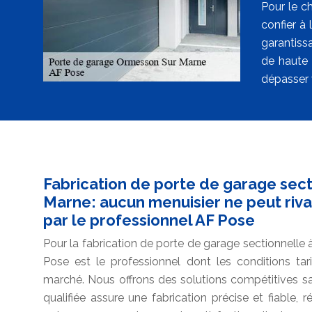
Pour le c
confier à
garantiss
de haute 
dépasser 
Fabrication de porte de garage sec
Marne: aucun menuisier ne peut riva
par le professionnel AF Pose
Pour la fabrication de porte de garage sectionnelle
Pose est le professionnel dont les conditions tari
marché. Nous offrons des solutions compétitives s
qualifiée assure une fabrication précise et fiable,