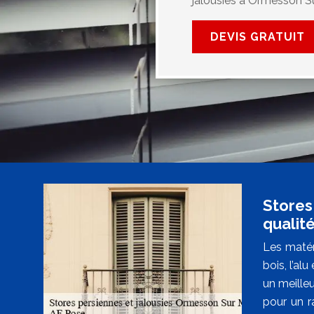
jalousies à Ormesson S
DEVIS GRATUIT
Stores 
qualit
Les matér
bois, l’al
un meilleu
pour un r