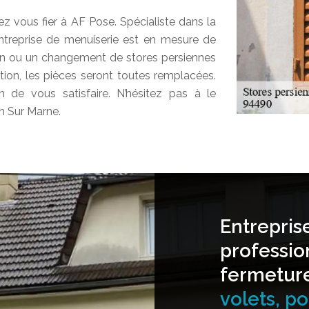
ez vous fier à AF Pose. Spécialiste dans la
 entreprise de menuiserie est en mesure de
on ou un changement de stores persiennes
tion, les pièces seront toutes remplacées.
in de vous satisfaire. N’hésitez pas à le
n Sur Marne.
Entrepris
professio
fermetur
volets, por