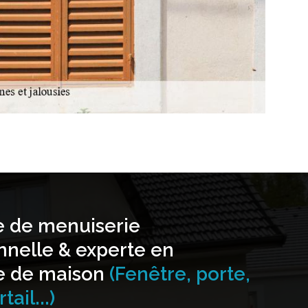
e de menuiserie
nnelle & experte en
e de maison
(Fenêtre, porte,
tail...)