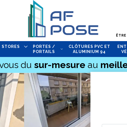
ÊTRE
STORES
PORTES /
CLÔTURES PVC ET
ENT
PORTAILS
ALUMINIUM 94
VÉ
-vous du
sur-mesure
au
meille