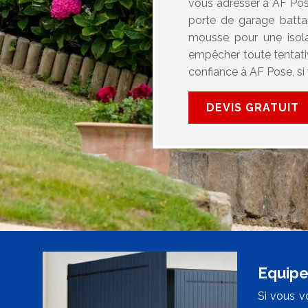
vous adresser à AF Pose
porte de garage batta
mousse pour une isolat
empêcher toute tentative
confiance à AF Pose, s
DEVIS GRATUIT
Equipe
Si vous v