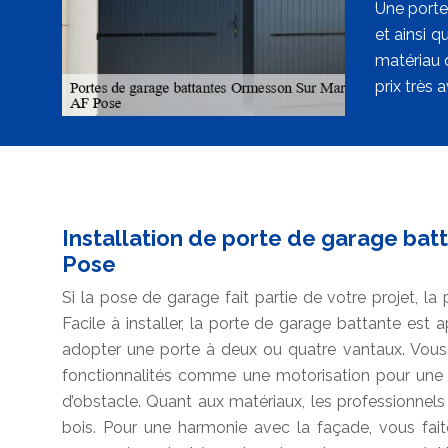
Une porte 
et ainsi 
matériau 
prix très 
Installation de porte de garage batt
Pose
Si la pose de garage fait partie de votre projet, l
Facile à installer, la porte de garage battante est 
adopter une porte à deux ou quatre vantaux. Vous 
fonctionnalités comme une motorisation pour un
d’obstacle. Quant aux matériaux, les professionnels 
bois. Pour une harmonie avec la façade, vous fait