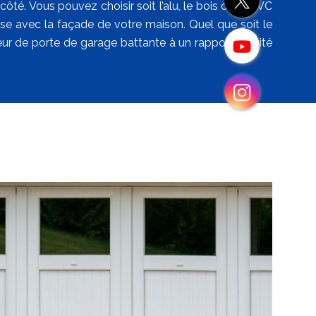
té. Vous pouvez choisir soit l’alu, le bois ou le PVC
nise avec la façade de votre maison. Quel que soit le
eur de porte de garage battante à un rapport qualité