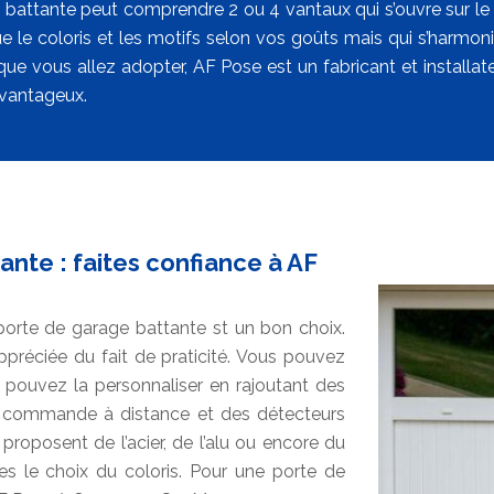
battante peut comprendre 2 ou 4 vantaux qui s’ouvre sur le cô
que le coloris et les motifs selon vos goûts mais qui s’harmo
que vous allez adopter, AF Pose est un fabricant et installat
avantageux.
ante : faites confiance à AF
a porte de garage battante st un bon choix.
appréciée du fait de praticité. Vous pouvez
pouvez la personnaliser en rajoutant des
e commande à distance et des détecteurs
proposent de l’acier, de l’alu ou encore du
es le choix du coloris. Pour une porte de