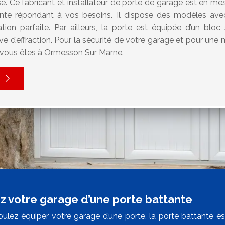
. Ce fabricant et installateur de porte de garage est en me
nte répondant à vos besoins. Il dispose des modèles avec
ion parfaite. Par ailleurs, la porte est équipée d’un bloc 
 d’effraction. Pour la sécurité de votre garage et pour une me
i vous êtes à Ormesson Sur Marne.
z votre garage d’une porte battante
oulez équiper votre garage d’une porte, la porte battante est