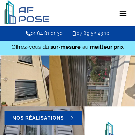
01 84 81 01 30
07 89 52 43 10
Offrez-vous du
sur-mesure
au
meilleur prix
NOS RÉALISATIONS