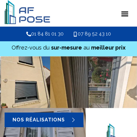
01 84 81 01 30
07 89 52 43 10
Offrez-vous du
sur-mesure
au
meilleur prix
NOS RÉALISATIONS