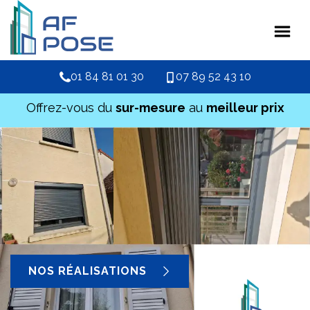
01 84 81 01 30
07 89 52 43 10
Offrez-vous du
sur-mesure
au
meilleur prix
NOS RÉALISATIONS