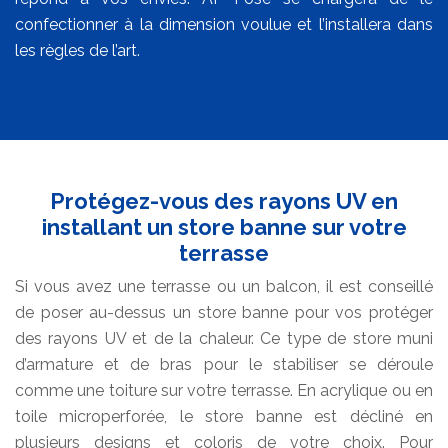
confectionner à la dimension voulue et l’installera dans
les règles de l’art.
Protégez-vous des rayons UV en
installant un store banne sur votre
terrasse
Si vous avez une terrasse ou un balcon, il est conseillé
de poser au-dessus un store banne pour vos protéger
des rayons UV et de la chaleur. Ce type de store muni
d’armature et de bras pour le stabiliser se déroule
comme une toiture sur votre terrasse. En acrylique ou en
toile microperforée, le store banne est décliné en
plusieurs designs et coloris de votre choix. Pour