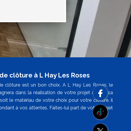
 de clôture à L Hay Les Roses
 de clôture est un bon choix. A L Hay Les Roses, le
gnera dans la réalisation de votre projet depuis sa
oit le matériau de votre choix pour votre clôture, il
dant à vos attentes. Faites-lui part de votre projet