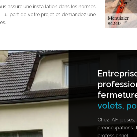
vous assure une installation dans les normes
s –lui part de votre projet et demandez une
es.
Entrepris
professio
fermetur
volets, por
Chez AF poses, 
préoccupations. 
professionnel.