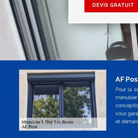
DEVIS GRATUIT
AF Pos
Pour la s
menuisier
conceptio
vous gara
et demand