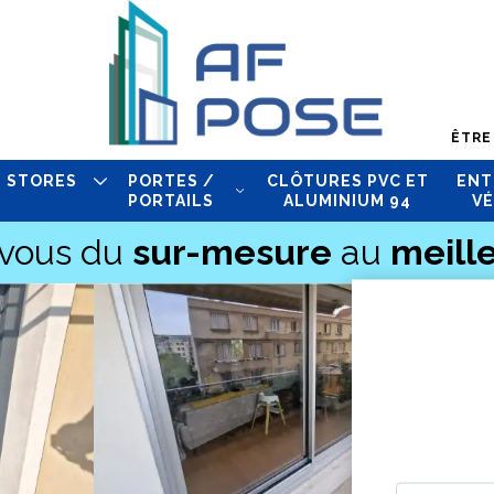
ÊTRE
STORES
PORTES /
CLÔTURES PVC ET
ENT
PORTAILS
ALUMINIUM 94
VÉ
-vous du
sur-mesure
au
meille