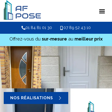
01 84 81 01 30
07 89 52 43 10
Offrez-vous du
sur-mesure
au
meilleur prix
NOS RÉALISATIONS