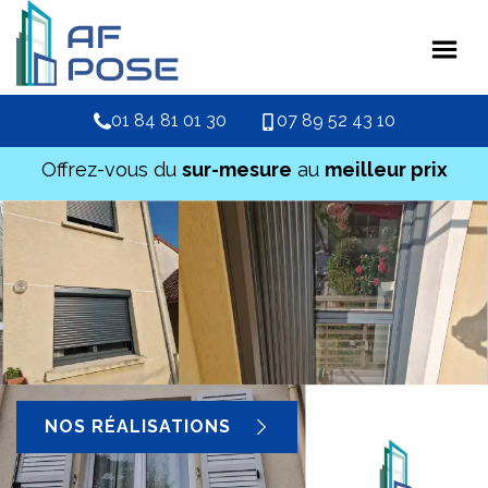
01 84 81 01 30
07 89 52 43 10
Offrez-vous du
sur-mesure
au
meilleur prix
NOS RÉALISATIONS