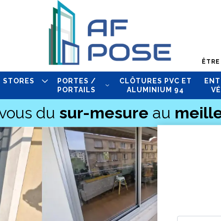
ÊTRE
STORES
PORTES /
CLÔTURES PVC ET
ENT
PORTAILS
ALUMINIUM 94
VÉ
-vous du
sur-mesure
au
meille