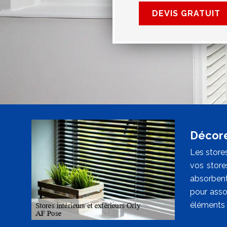
DEVIS GRATUIT
Décore
Les stores
vos store
absorbent 
pour asso
éléments 