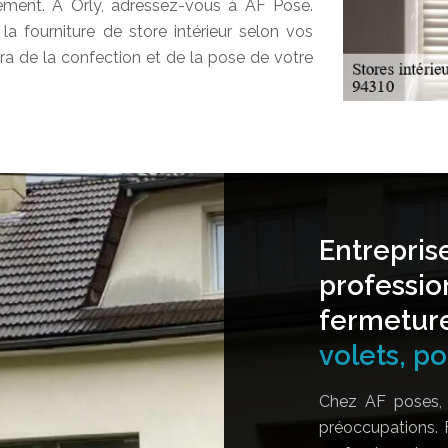
ement. A Orly, adressez-vous à AF Pose.
 la fourniture de store intérieur selon vos
era de la confection et de la pose de votre
Entrepris
professio
fermetur
volets, por
Chez AF poses, 
préoccupations. 