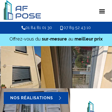
01 84 81 01 30
07 89 52 43 10
Offrez-vous du
sur-mesure
au
meilleur prix
NOS RÉALISATIONS