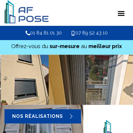
01 84 81 01 30
07 89 52 43 10
Offrez-vous du
sur-mesure
au
meilleur prix
NOS RÉALISATIONS