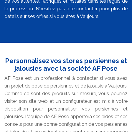
de vos attentes, fabriqués et installés dans les règles de
la profession. N’hésitez pas à le contacter pour plus de
détails sur ses offres si vous êtes à Vaujours.
Personnalisez vos stores persiennes et
jalousies avec la société AF Pose
AF Pose est un professionnel à contacter si vous avez
un projet de pose de persiennes et de jalousie à Vaujours.
Comme ce sont des produits sur mesure, vous pourrez
visiter son site web et un configurateur est mis à votre
disposition pour personnaliser vos persiennes et
jalousies. L’équipe de AF Pose apportera ses aides et ses
conseils pour une bonne configuration de vos persiennes
et jalousies. Une estimation du cout vous sera proposée