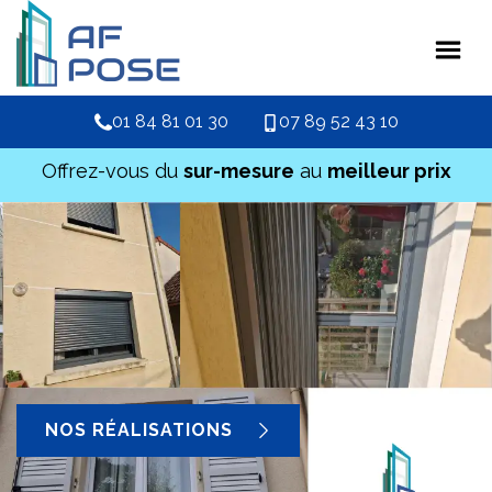
01 84 81 01 30
07 89 52 43 10
Offrez-vous du
sur-mesure
au
meilleur prix
NOS RÉALISATIONS