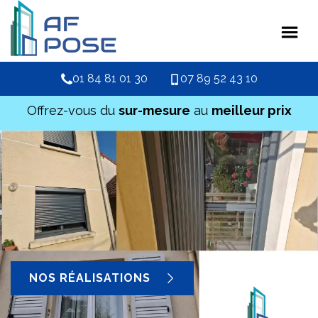
01 84 81 01 30
07 89 52 43 10
Offrez-vous du
sur-mesure
au
meilleur prix
NOS RÉALISATIONS