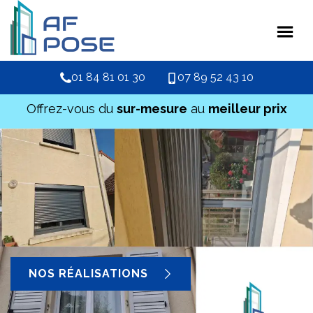
01 84 81 01 30
07 89 52 43 10
Offrez-vous du
sur-mesure
au
meilleur prix
NOS RÉALISATIONS