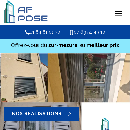
01 84 81 01 30
07 89 52 43 10
Offrez-vous du
sur-mesure
au
meilleur prix
NOS RÉALISATIONS