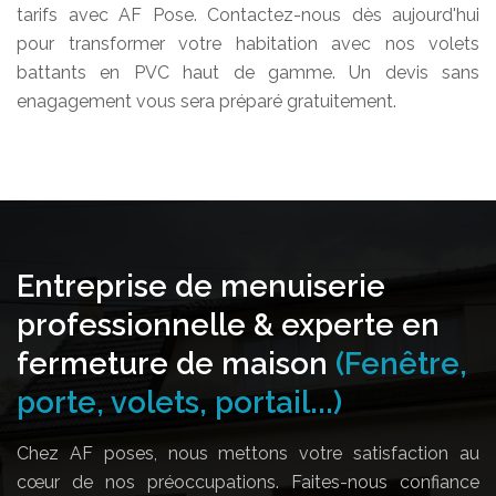
tarifs avec AF Pose. Contactez-nous dès aujourd'hui
pour transformer votre habitation avec nos volets
battants en PVC haut de gamme. Un devis sans
enagagement vous sera préparé gratuitement.
Entreprise de menuiserie
professionnelle & experte en
fermeture de maison
(Fenêtre,
porte, volets, portail...)
Chez AF poses, nous mettons votre satisfaction au
cœur de nos préoccupations. Faites-nous confiance