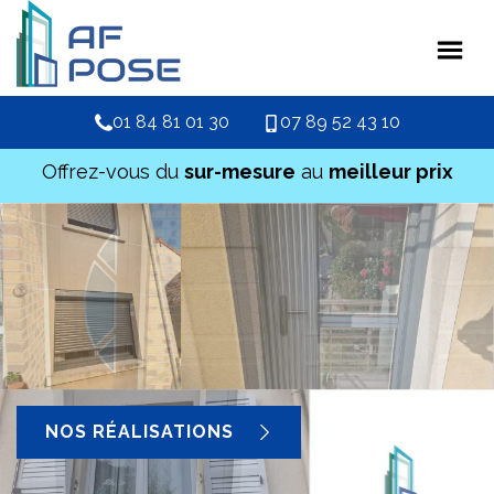
01 84 81 01 30
07 89 52 43 10
Offrez-vous du
sur-mesure
au
meilleur prix
NOS RÉALISATIONS