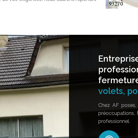
Entrepris
professio
fermetur
volets, por
Chez AF poses, 
préoccupations. 
professionnel.