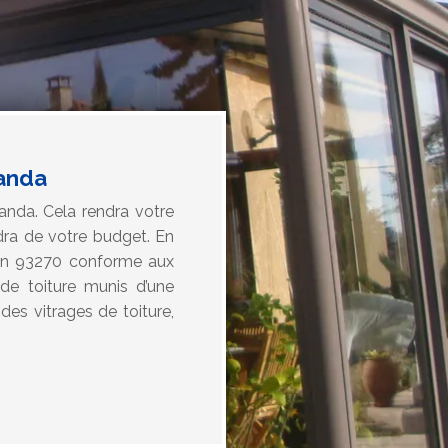
randa
anda. Cela rendra votre
dra de votre budget. En
ran 93270 conforme aux
e toiture munis d’une
 des vitrages de toiture,