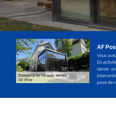
AF Pos
Vous avez
En activi
laisser u
intervent
pose de v