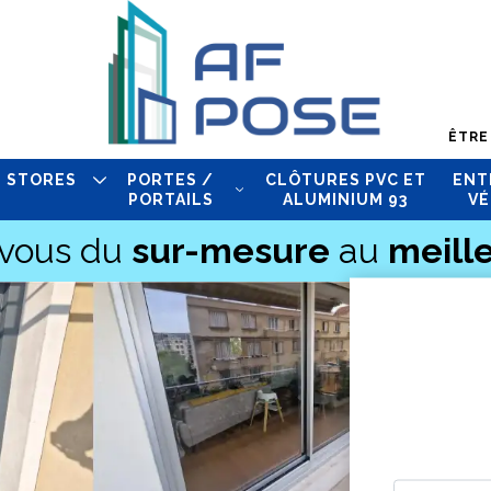
ÊTRE
STORES
PORTES /
CLÔTURES PVC ET
ENT
PORTAILS
ALUMINIUM 93
VÉ
-vous du
sur-mesure
au
meille