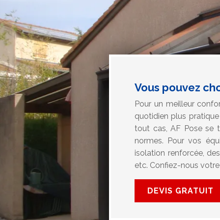
Vous pouvez cho
Pour un meilleur confo
quotidien plus pratiqu
tout cas, AF Pose se 
normes. Pour vos équ
isolation renforcée, des
etc. Confiez-nous votre 
DEVIS GRATUIT