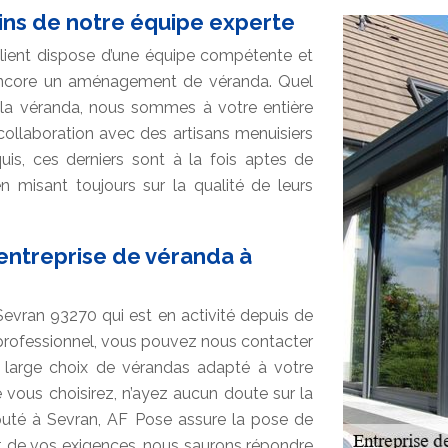
ains de notre équipe experte
client dispose d’une équipe compétente et
 encore un aménagement de véranda. Quel
c la véranda, nous sommes à votre entière
 collaboration avec des artisans menuisiers
uis, ces derniers sont à la fois aptes de
en misant toujours sur la qualité de leurs
 entreprise de véranda à
evran 93270 qui est en activité depuis de
professionnel, vous pouvez nous contacter
n large choix de vérandas adapté à votre
vous choisirez, n’ayez aucun doute sur la
éputé à Sevran, AF Pose assure la pose de
t de vos exigences, nous saurons répondre