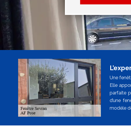
L’expe
Une fenêtr
Elle appor
parfaite 
d’une fen
modèle de