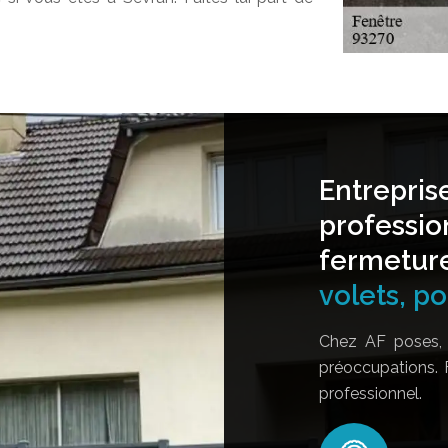
Entrepris
professio
fermetur
volets, por
Chez AF poses, 
préoccupations. 
professionnel.