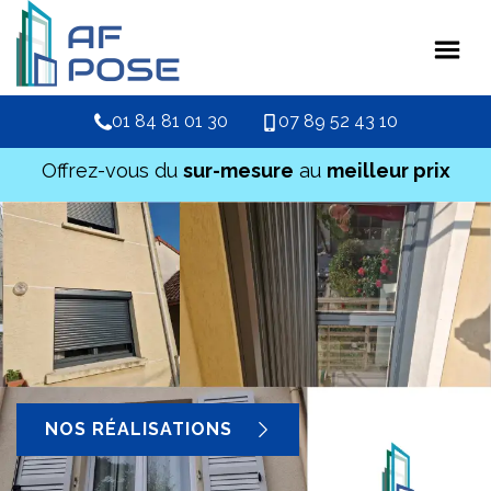
01 84 81 01 30
07 89 52 43 10
Offrez-vous du
sur-mesure
au
meilleur prix
NOS RÉALISATIONS