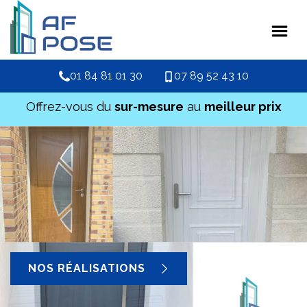
01 84 81 01 30
07 89 52 43 10
Offrez-vous du
sur-mesure
au
meilleur prix
NOS RÉALISATIONS