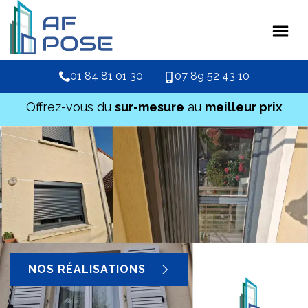
01 84 81 01 30
07 89 52 43 10
Offrez-vous du
sur-mesure
au
meilleur prix
NOS RÉALISATIONS