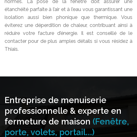
normes. La pose de la fenêtre doit assurer une
étanchéité parfaite à l’air et à l’eau vous garantissant une
isolation aussi bien phonique que thermique. Vous
éviterez une déperdition de chaleur, contribuant ainsi à
réduire votre facture d’énergie. Il est conseillé de le
contacter pour de plus amples détails si vous résidez à
Thiais.
Entreprise de menuiserie
professionnelle & experte en
fermeture de maison
(Fenêtre,
porte, volets, portail...)