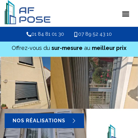
01 84 81 01 30
07 89 52 43 10
Offrez-vous du
sur-mesure
au
meilleur prix
NOS RÉALISATIONS