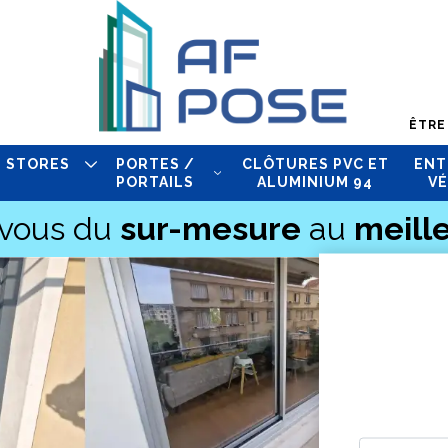
ÊTRE
STORES
PORTES /
CLÔTURES PVC ET
ENT
PORTAILS
ALUMINIUM 94
VÉ
-vous du
sur-mesure
au
meille