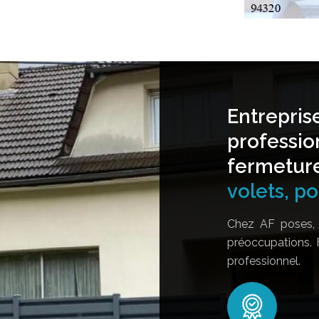
Entrepris
professio
fermetur
volets, por
Chez AF poses, 
préoccupations. 
professionnel.