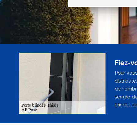
Fiez-v
Pour vous
distribute
de nombre
serrure de
blindée qu