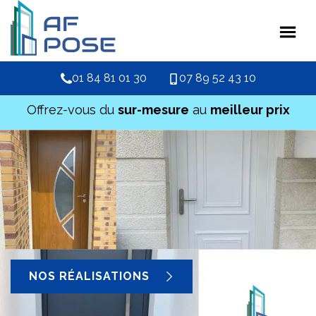
01 84 81 01 30
07 89 52 43 10
Offrez-vous du
sur-mesure
au
meilleur prix
NOS RÉALISATIONS