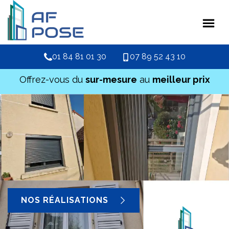
01 84 81 01 30
07 89 52 43 10
Offrez-vous du
sur-mesure
au
meilleur prix
NOS RÉALISATIONS