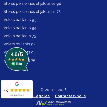
Stores persiennes et jalousies 94
Stores persiennes et jalousies 75
Volets battants 93
Volets battants 94
Volets battants 75
Volets roulants 93
Volets roulants 94
Volets roulants 75
© 2024 - 2026
5.0
Lire nos
118
avis
Mentions légales
-
Contactez-nous
-