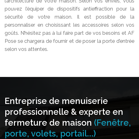
l’architecture de votre maison. Selon vos envies, vous
pouvez l’équiper de dispositifs antieffraction pour la
sécurité de votre maison. Il est possible de la
personnaliser en choisissant les accessoires selon vos
goûts. N’hésitez pas à lui faire part de vos besoins et AF
Pose se chargera de fournir et de poser la porte d’entrée
selon vos attentes.
Entreprise de menuiserie
professionnelle & experte en
fermeture de maison
(Fenêtre,
porte, volets, portail...)