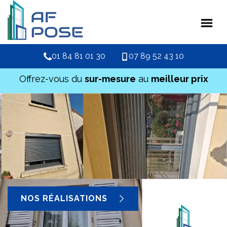
01 84 81 01 30
07 89 52 43 10
Offrez-vous du
sur-mesure
au
meilleur prix
NOS RÉALISATIONS