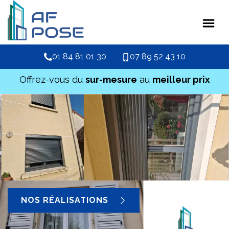
01 84 81 01 30
07 89 52 43 10
Offrez-vous du
sur-mesure
au
meilleur prix
NOS RÉALISATIONS