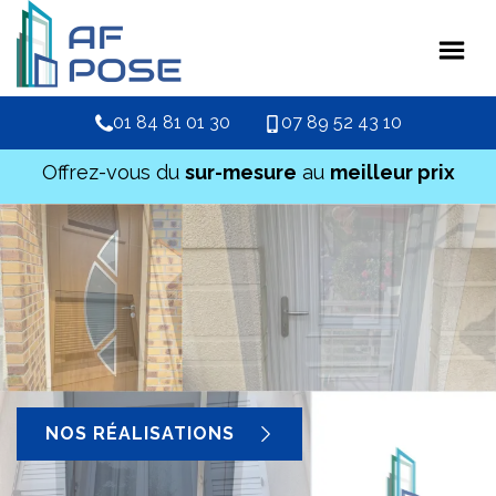
01 84 81 01 30
07 89 52 43 10
Offrez-vous du
sur-mesure
au
meilleur prix
NOS RÉALISATIONS