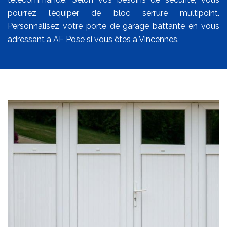
pourrez l’équiper de bloc serrure multipoint.
Personnalisez votre porte de garage battante en vous
adressant à AF Pose si vous êtes à Vincennes.