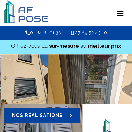
01 84 81 01 30
07 89 52 43 10
Offrez-vous du
sur-mesure
au
meilleur prix
NOS RÉALISATIONS