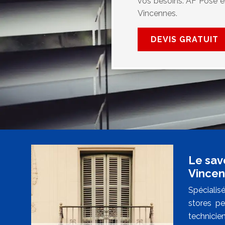
vos besoins. AF Pose es
Vincennes.
DEVIS GRATUIT
Le savo
Vince
Spécialis
stores pe
technicien