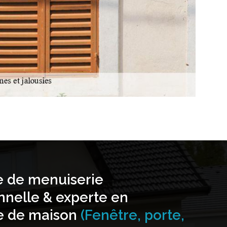
e de menuiserie
nnelle & experte en
e de maison
(Fenêtre, porte,