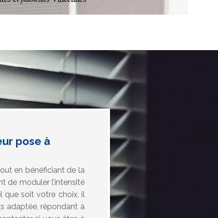
eur pose à
out en bénéficiant de la
nt de moduler l’intensité
 que soit votre choix, il
lus adaptée, répondant à