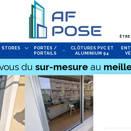
ÊTRE
STORES
PORTES /
CLÔTURES PVC ET
ENT
PORTAILS
ALUMINIUM 94
VÉ
-vous du
sur-mesure
au
meille