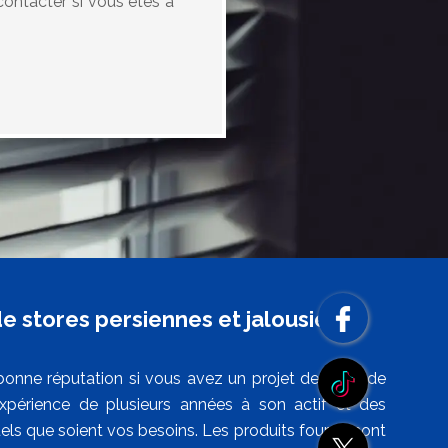
contacter si vous êtes à
de stores persiennes et jalousies à
 bonne réputation si vous avez un projet de pose de
xpérience de plusieurs années à son actif et des
els que soient vos besoins. Les produits fournis sont