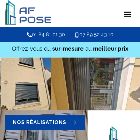
01 84 81 01 30
07 89 52 43 10
Offrez-vous du
sur-mesure
au
meilleur prix
NOS RÉALISATIONS