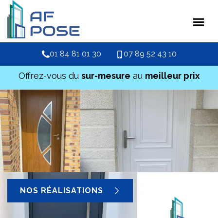
01 84 81 01 30
07 89 52 43 10
Offrez-vous du
sur-mesure
au
meilleur prix
NOS RÉALISATIONS