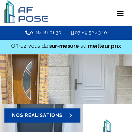
01 84 81 01 30
07 89 52 43 10
Offrez-vous du
sur-mesure
au
meilleur prix
NOS RÉALISATIONS