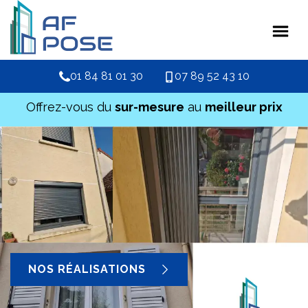
01 84 81 01 30
07 89 52 43 10
Offrez-vous du
sur-mesure
au
meilleur prix
NOS RÉALISATIONS