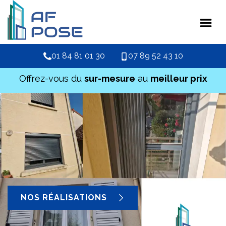
01 84 81 01 30
07 89 52 43 10
Offrez-vous du
sur-mesure
au
meilleur prix
NOS RÉALISATIONS