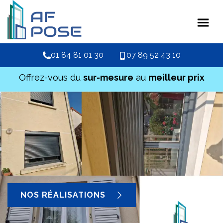
01 84 81 01 30
07 89 52 43 10
Offrez-vous du
sur-mesure
au
meilleur prix
NOS RÉALISATIONS