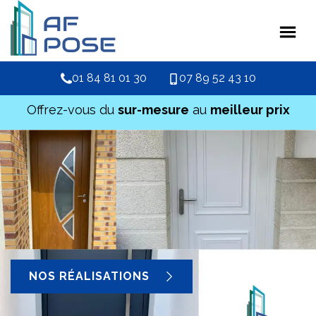
01 84 81 01 30
07 89 52 43 10
Offrez-vous du
sur-mesure
au
meilleur prix
NOS RÉALISATIONS