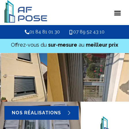
01 84 81 01 30
07 89 52 43 10
Offrez-vous du
sur-mesure
au
meilleur prix
NOS RÉALISATIONS