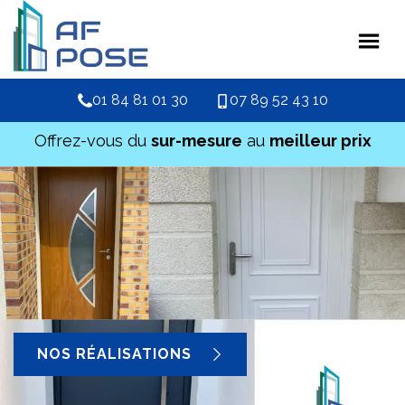
01 84 81 01 30
07 89 52 43 10
Offrez-vous du
sur-mesure
au
meilleur prix
NOS RÉALISATIONS