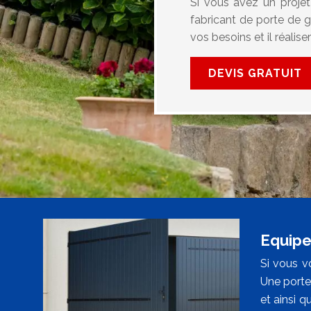
Si vous avez un proje
fabricant de porte de g
vos besoins et il réalis
DEVIS GRATUIT
Equipe
Si vous v
Une porte 
et ainsi 