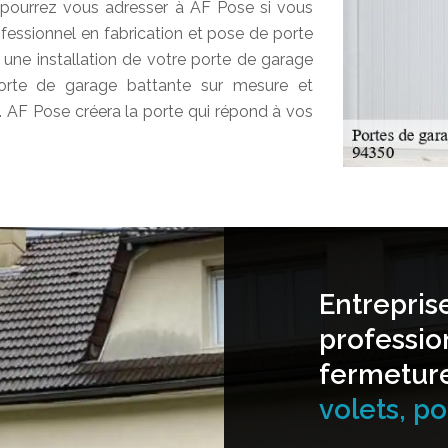
pourrez vous adresser à AF Pose si vous
ofessionnel en fabrication et pose de porte
une installation de votre porte de garage
orte de garage battante sur mesure et
a. AF Pose créera la porte qui répond à vos
Entrepris
professio
fermetur
volets, por