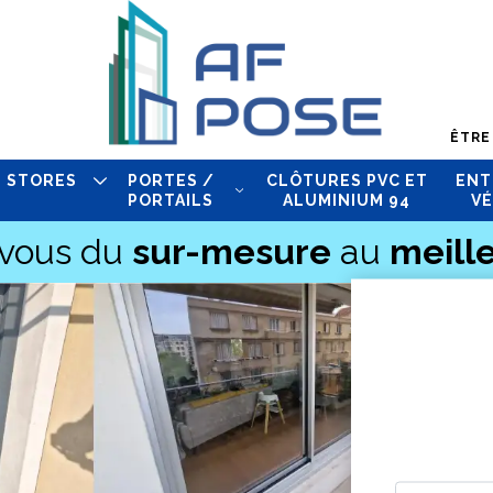
ÊTRE
STORES
PORTES /
CLÔTURES PVC ET
ENT
PORTAILS
ALUMINIUM 94
VÉ
-vous du
sur-mesure
au
meille