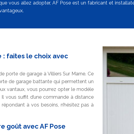
que vous allez adopter, AF Pose est un fabricant et installat
avantageux.
: faites le choix avec
 de porte de garage à Villiers Sur Marne. Ce
te de garage battante qui permettent un
eux vantaux, vous pourrez opter le modèle
n. Il vous suffit d’une commande à distance
e répondant à vos besoins, n’hésitez pas à
re goût avec AF Pose