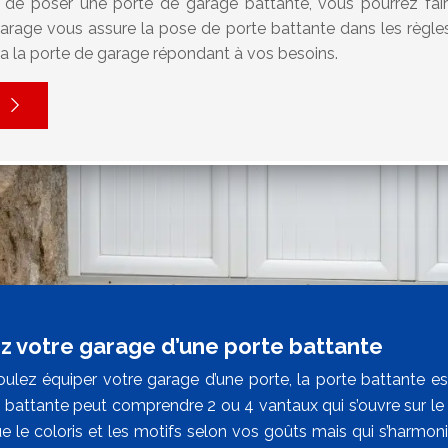
t de poser une porte de garage battante, vous pourrez fai
arage vous assure la pose de porte battante dans les règles.
era la porte de garage répondant à vos besoins.
z votre garage d’une porte battante
oulez équiper votre garage d’une porte, la porte battante est
battante peut comprendre 2 ou 4 vantaux qui s’ouvre sur le cô
que le coloris et les motifs selon vos goûts mais qui s’harmo