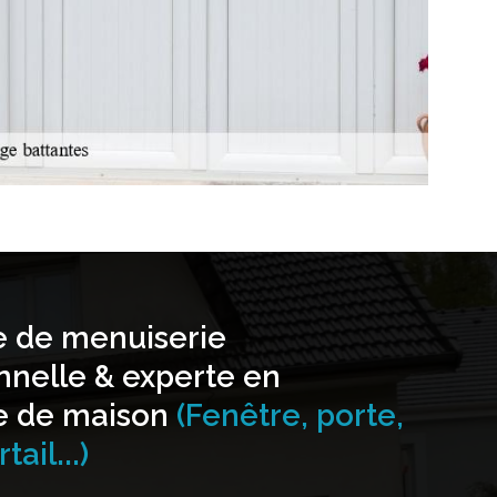
e de menuiserie
nnelle & experte en
e de maison
(Fenêtre, porte,
tail...)