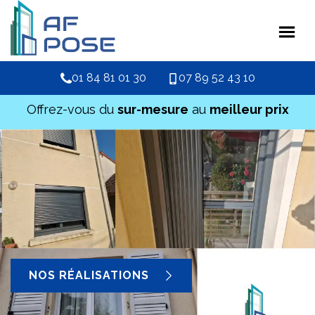
01 84 81 01 30
07 89 52 43 10
Offrez-vous du
sur-mesure
au
meilleur prix
NOS RÉALISATIONS