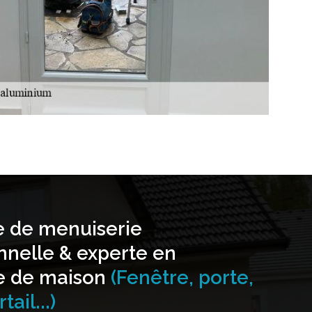
e de menuiserie
nnelle & experte en
e de maison
(Fenêtre, porte,
tail...)