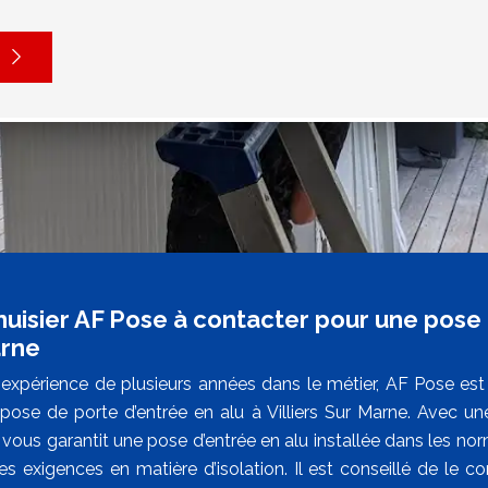
uisier AF Pose à contacter pour une pose d
rne
expérience de plusieurs années dans le métier, AF Pose est
pose de porte d’entrée en alu à Villiers Sur Marne. Avec une
 il vous garantit une pose d’entrée en alu installée dans les no
s exigences en matière d’isolation. Il est conseillé de le con