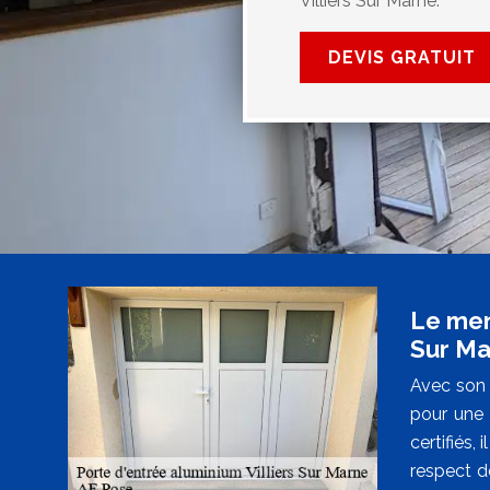
Villiers Sur Marne.
DEVIS GRATUIT
Le men
Sur Ma
Avec son 
pour une 
certifiés,
respect de