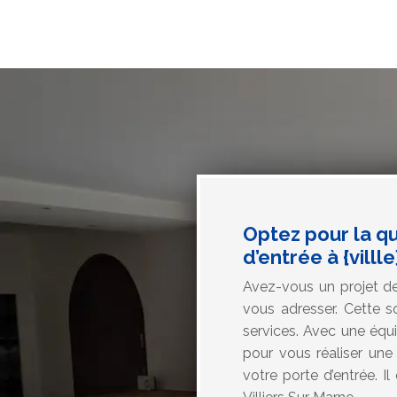
Optez pour la q
d’entrée à {villle
Avez-vous un projet de
vous adresser. Cette s
services. Avec une équi
pour vous réaliser une 
votre porte d’entrée. I