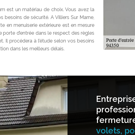
ium est un matériau de choix. Vous avez la
s besoins de sécurité. A Villiers Sur Marne,
te en menuiserie extérieure est en mesure
e porte d’entrée dans le respect des règles
jet. Il procédera à l’étude selon vos besoins
ation dans les meilleurs délais.
Entrepris
professio
fermetur
volets, por