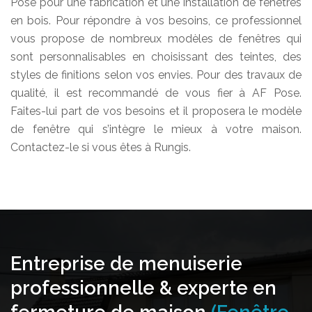
Pose pour une fabrication et une installation de fenêtres
en bois. Pour répondre à vos besoins, ce professionnel
vous propose de nombreux modèles de fenêtres qui
sont personnalisables en choisissant des teintes, des
styles de finitions selon vos envies. Pour des travaux de
qualité, il est recommandé de vous fier à AF Pose.
Faites-lui part de vos besoins et il proposera le modèle
de fenêtre qui s’intègre le mieux à votre maison.
Contactez-le si vous êtes à Rungis.
Entreprise de menuiserie
professionnelle & experte en
fermeture de maison
(Fenêtre,