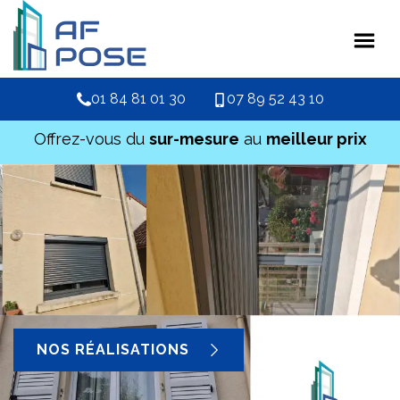
01 84 81 01 30
07 89 52 43 10
Offrez-vous du
sur-mesure
au
meilleur prix
NOS RÉALISATIONS