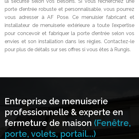
la sécurité selon vos besoins. Si vous recherchez une
porte d’entrée robuste et personnalisable, vous pourrez
vous adresser à AF Pose. Ce menuisier fabricant et
installateur de menuiserie extérieure a toute l’expertise
pour concevoir et fabriquer la porte d’entrée selon vos
envies et son installation dans les règles. Contactez-le
pour plus de détails sur ses offres si vous êtes à Rungis.
Entreprise de menuiserie
professionnelle & experte en
fermeture de maison
(Fenêtre,
porte, volets, portail...)