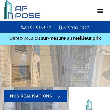
01 84 81 01 30
07 89 52 43 10
Offrez-vous du
sur-mesure
au
meilleur prix
NOS RÉALISATIONS