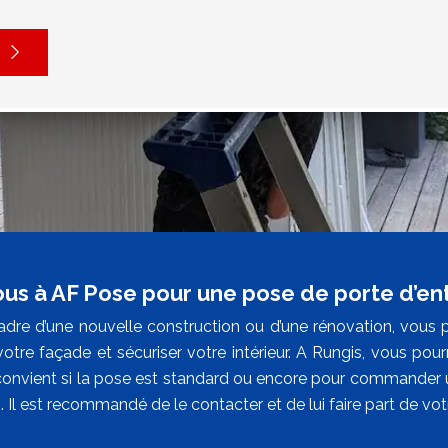
ous à AF Pose pour une pose de porte d’ent
adre d’une nouvelle construction ou d’une rénovation, vous p
votre façade et sécuriser votre intérieur. A Rungis, vous po
convient si la pose est standard ou encore pour commander u
 Il est recommandé de le contacter et de lui faire part de votr