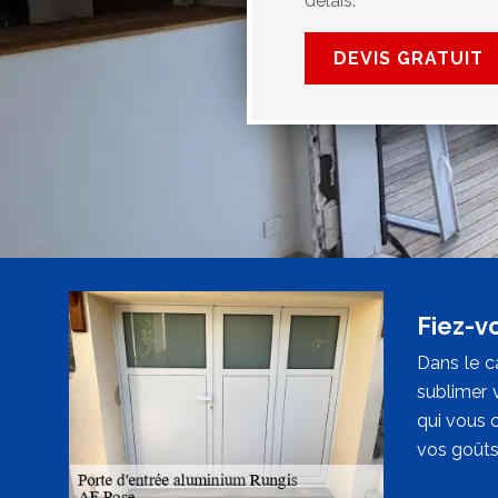
délais.
DEVIS GRATUIT
Fiez-v
Dans le c
sublimer 
qui vous 
vos goûts.