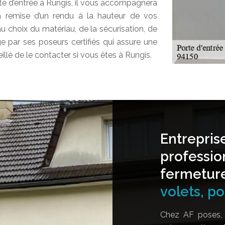
orte d’entrée à Rungis, il vous accompagnera
a remise d’un rendu à la hauteur de vos
u choix du matériau, de la sécurisation, de
rge par ses poseurs certifiés qui assure une
seillé de le contacter si vous êtes à Rungis.
Entrepris
professio
fermetur
volets, por
Chez AF poses, 