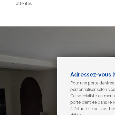
attentes.
Adressez-vous à
Pour une porte d’entrée 
personnaliser selon vo
Ce spécialiste en menui
porte d’entrée dans le r
à l’étude selon vos bes