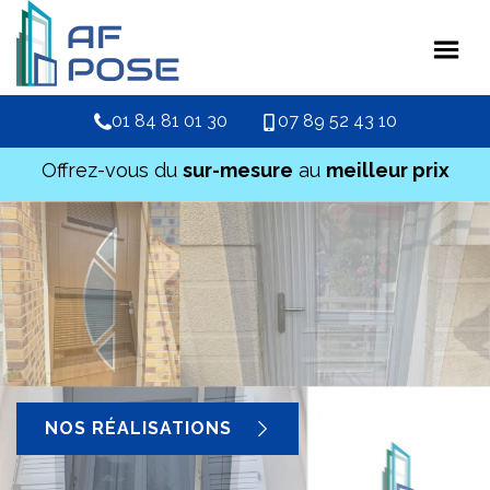
01 84 81 01 30
07 89 52 43 10
Offrez-vous du
sur-mesure
au
meilleur prix
NOS RÉALISATIONS