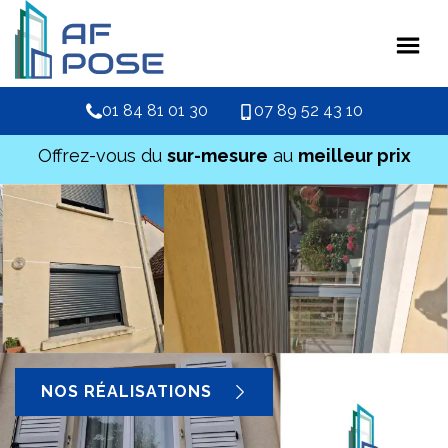
01 84 81 01 30
07 89 52 43 10
Offrez-vous du
sur-mesure
au
meilleur prix
NOS RÉALISATIONS