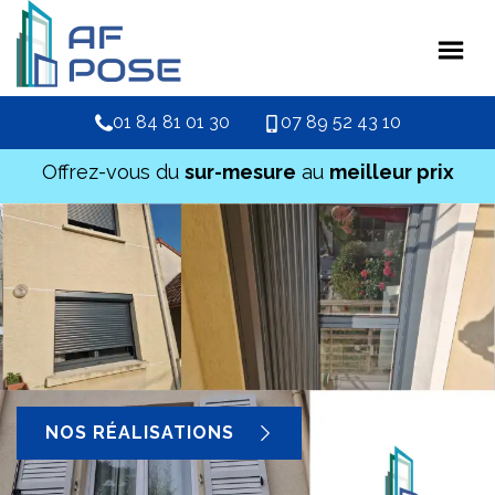
01 84 81 01 30
07 89 52 43 10
Offrez-vous du
sur-mesure
au
meilleur prix
NOS RÉALISATIONS