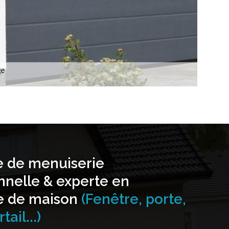
e de menuiserie
nnelle & experte en
e de maison
(Fenêtre, porte,
tail...)