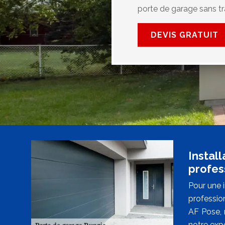
porte de garage sans tr
DEVIS GRATUIT
Instal
profes
Pour une i
professio
AF Pose, 
notre exp