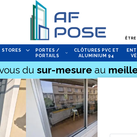
ÊTRE
STORES
PORTES /
CLÔTURES PVC ET
ENT
PORTAILS
ALUMINIUM 94
VÉ
-vous du
sur-mesure
au
meille