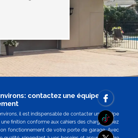
environs: contactez une équipe
nement
environs, il est indispensable de contacter une équipe
t une finition conforme aux cahiers des charges. Chez
e bon fonctionnement de votre porte de garage. Avec
e qualité, répondant à vos besoins et assurant votre