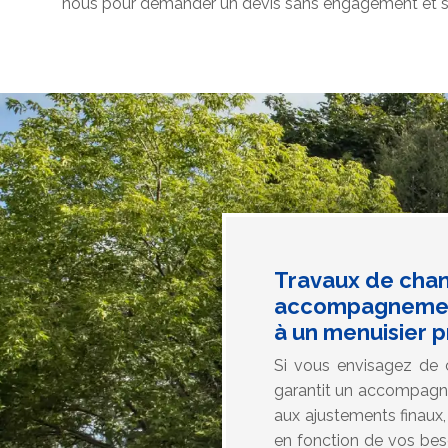
nous pour demander un devis sans engagement et sa
Travaux de chan
accompagnement 
à un menuisier 
Si vous envisagez de c
garantit un accompagnem
aux ajustements finaux,
en fonction de vos bes